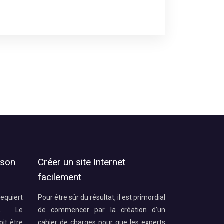
 son
Créer un site Internet
facilement
requiert
Pour être sûr du résultat, il est primordial
e. Le
de commencer par la création d’un
oit être
cahier de charges pour que les experts