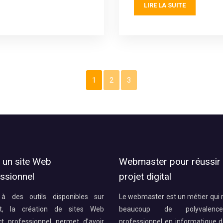
LIRE LA SUITE
1
2
3
 un site Web
Webmaster pour réussir
ssionnel
projet digital
à des outils disponibles sur
Le webmaster est un métier qui 
et, la création de sites Web
beaucoup de polyvalenc
ct professionnel permet d’avoir
professionnel en informatique d