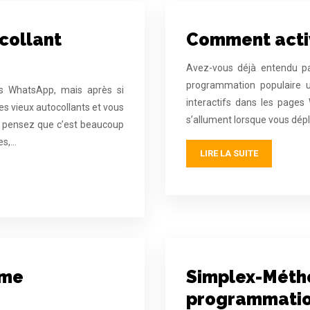
collant
Comment activ
Avez-vous déjà entendu par
programmation populaire ut
nts WhatsApp, mais après si
interactifs dans les page
es vieux autocollants et vous
s’allument lorsque vous dépl
us pensez que c’est beaucoup
es,…
LIRE LA SUITE
hme
Simplex-Métho
programmation