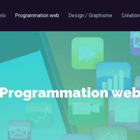
els
Programmation web
Design / Graphisme
Création
Programmation we