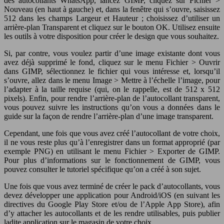
des autocollants WhatsApp, lancez GIMP, cliquez sur Fichier >
Nouveau (en haut à gauche) et, dans la fenêtre qui s’ouvre, saisissez
512 dans les champs Largeur et Hauteur ; choisissez d’utiliser un
arrière-plan Transparent et cliquez sur le bouton OK. Utilisez ensuite
les outils à votre disposition pour créer le design que vous souhaitez.
Si, par contre, vous voulez partir d’une image existante dont vous
avez déjà supprimé le fond, cliquez sur le menu Fichier > Ouvrir
dans GIMP, sélectionnez le fichier qui vous intéresse et, lorsqu’il
s’ouvre, allez dans le menu Image > Mettre à l’échelle l’image, pour
l’adapter à la taille requise (qui, on le rappelle, est de 512 x 512
pixels). Enfin, pour rendre l’arrière-plan de l’autocollant transparent,
vous pouvez suivre les instructions qu’on vous a données dans le
guide sur la façon de rendre l’arrière-plan d’une image transparent.
Cependant, une fois que vous avez créé l’autocollant de votre choix,
il ne vous reste plus qu’à l’enregistrer dans un format approprié (par
exemple PNG) en utilisant le menu Fichier > Exporter de GIMP.
Pour plus d’informations sur le fonctionnement de GIMP, vous
pouvez consulter le tutoriel spécifique qu’on a créé à son sujet.
Une fois que vous avez terminé de créer le pack d’autocollants, vous
devez développer une application pour Android/iOS (en suivant les
directives du Google Play Store et/ou de l’Apple App Store), afin
d’y attacher les autocollants et de les rendre utilisables, puis publier
ladite application sur le magasin de votre choix.