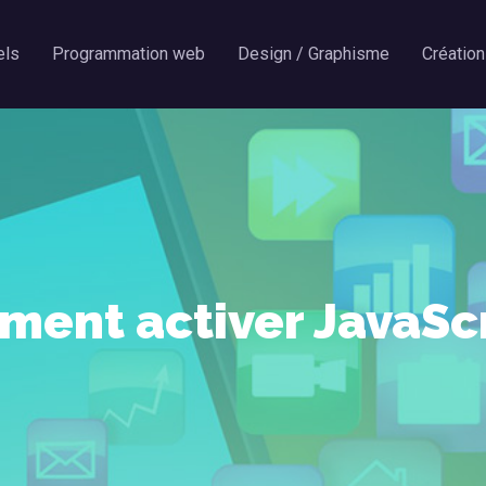
els
Programmation web
Design / Graphisme
Création
ent activer JavaScr