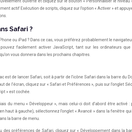
ouvellement ouverte et cliquez sur le bouton « Personnaliser le niveau »
élément actif Exécution de scripts, cliquez sur l’option « Activer » et appu
ons.
ns Safari ?
 iPhone ou iPad ? Dans ce cas, vous préférez probablement le navigateu
pouvez facilement activer JavaScript, tant sur les ordinateurs que 
 qu’on vous donnera dans les prochains chapitres.
est de lancer Safari, soit à partir de l’icône Safari dans la barre du Do
 de l’écran, cliquez sur « Safari et Préférences », puis sur l’onglet Séc
ipt » est cochée.
ais du menu « Développeur », mais celui-ci doit d’abord être activé :
(en haut à gauche), sélectionnez l’onglet « Avancé » dans la fenêtre qui
dans la barre de menu.
u des préférences de Safari, cliquez sur « Développement dans la bar