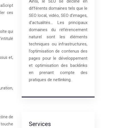
Ainsi, le SEO se décline en
vaScript
différents domaines tels que le
ler ces
SEO local, vidéo, SEO d’images,
d’actualités… Les principaux
domaines du référencement
oîte qui
naturel sont les éléments
intitulé
techniques ou infrastructures,
l’optimisation de contenus des
ssus et,
pages pour le développement
et optimisation des backlinks
en prenant compte des
pratiques de netlinking.
uration,
icône de
Services
a touche