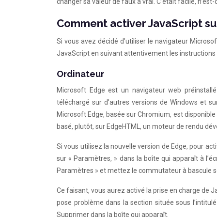
changer sa valeur de faux à vrai. C’était facile, n’est-
Comment activer JavaScript su
Si vous avez décidé d’utiliser le navigateur Micros
JavaScript en suivant attentivement les instruction
Ordinateur
Microsoft Edge est un navigateur web préinstallé
téléchargé sur d’autres versions de Windows et sur
Microsoft Edge, basée sur Chromium, est disponible 
basé, plutôt, sur EdgeHTML, un moteur de rendu dév
Si vous utilisez la nouvelle version de Edge, pour acti
sur « Paramètres, » dans la boîte qui apparaît à l’écr
Paramètres » et mettez le commutateur à bascule sou
Ce faisant, vous aurez activé la prise en charge de Ja
pose problème dans la section située sous l’intitulé 
Supprimer dans la boîte qui apparaît.