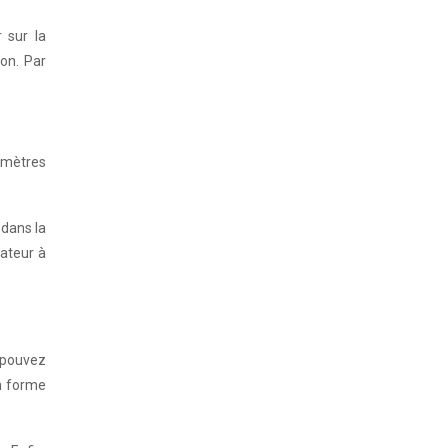
 sur la
çon. Par
amètres
 dans la
tateur à
s pouvez
en forme