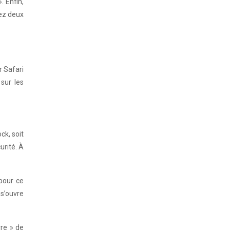
. Enfin,
yez deux
r Safari
sur les
ck, soit
urité. À
 pour ce
 s’ouvre
re » de