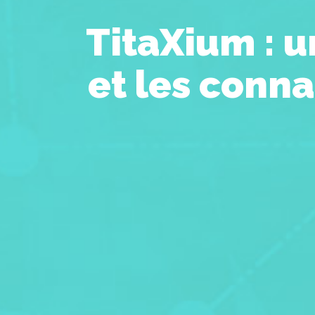
TitaXium : u
et les conn