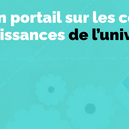
n portail sur le
aissances
de l’uni