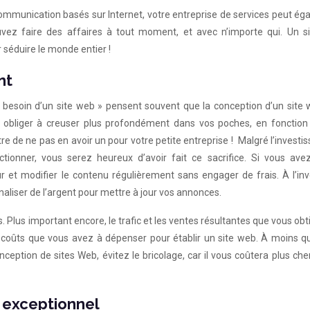
communication basés sur Internet, votre entreprise de services peut é
ouvez faire des affaires à tout moment, et avec n’importe qui. Un s
 séduire le monde entier !
nt
 besoin d’un site web » pensent souvent que la conception d’un site 
s obliger à creuser plus profondément dans vos poches, en fonction
e de ne pas en avoir un pour votre petite entreprise ! Malgré l’invest
tionner, vous serez heureux d’avoir fait ce sacrifice. Si vous avez 
et modifier le contenu régulièrement sans engager de frais. À l’inve
analiser de l’argent pour mettre à jour vos annonces.
. Plus important encore, le trafic et les ventes résultantes que vous ob
s coûts que vous avez à dépenser pour établir un site web. À moins q
ption de sites Web, évitez le bricolage, car il vous coûtera plus che
t exceptionnel