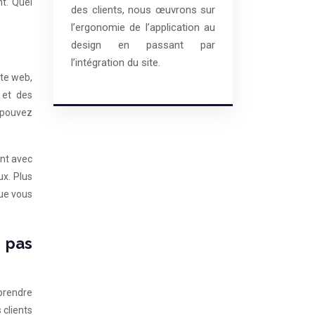
nt. Quel
des clients, nous œuvrons sur
l’ergonomie de l’application au
design en passant par
l’intégration du site.
ite web,
 et des
s pouvez
ent avec
x. Plus
que vous
s pas
prendre
 clients