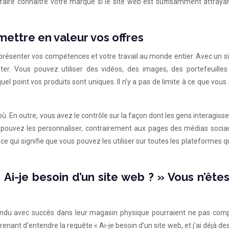
 faire connaître votre marque si le site web est suffisamment attraya
mettre en valeur vos offres
présenter vos compétences et votre travail au monde entier. Avec un s
er. Vous pouvez utiliser des vidéos, des images, des portefeuilles
el point vos produits sont uniques. Il n’y a pas de limite à ce que vou
où. En outre, vous avez le contrôle sur la façon dont les gens interagiss
 pouvez les personnaliser, contrairement aux pages des médias sociau
ce qui signifie que vous pouvez les utiliser sur toutes les plateformes 
Ai-je besoin d’un site web ? » Vous n’ête
vendu avec succès dans leur magasin physique pourraient ne pas com
prenant d’entendre la requête « Ai-je besoin d’un site web, et j’ai déjà des