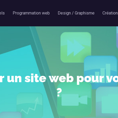
els
Programmation web
Design / Graphisme
Création
 un site web pour v
?