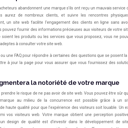
cheteurs abandonnent une marque s’ils ont reçu un mauvais service cl
s aurez de nombreux clients, et suivre les rencontres physique
t, un site web facilite l’engagement des clients en ligne sans avoi
s pouvez fournir des informations précieuses aux visiteurs de votre si
e soient les produits ou les services que vous proposez, vous ne pou
 adeptes à consulter votre site web.
es ou une FAQ pour répondre à certaines des questions que se posent la
e à jour la page pour vous assurer que vous fournissez des soluti
ugmentera la notoriété de votre marque
prendre le risque de ne pas avoir de site web. Vous pouvez être sûr q
re marque au milieu de la concurrence est possible grâce à un s
e haute qualité pour que l’expérience des visiteurs soit louable. Un e
i vos visiteurs web. Votre marque obtient une perception positive
r un design de qualité est d’investir dans le développement de si