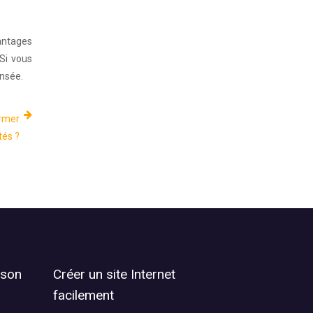
vantages
Si vous
ensée.
ormer
tés ?
 son
Créer un site Internet
facilement