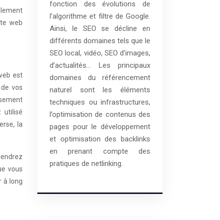
fonction des évolutions de
galement
l’algorithme et filtre de Google.
ite web
Ainsi, le SEO se décline en
différents domaines tels que le
SEO local, vidéo, SEO d’images,
d’actualités… Les principaux
web est
domaines du référencement
 de vos
naturel sont les éléments
issement
techniques ou infrastructures,
utilisé
l’optimisation de contenus des
rse, la
pages pour le développement
et optimisation des backlinks
en prenant compte des
tiendrez
pratiques de netlinking.
ue vous
r à long