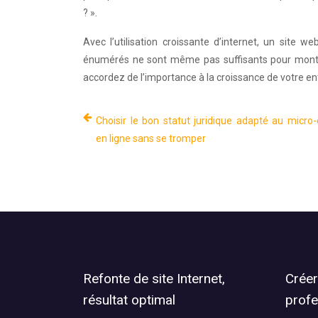
? ».
Avec l’utilisation croissante d’internet, un site 
énumérés ne sont même pas suffisants pour montrer
accordez de l’importance à la croissance de votre en
Choisir le bon statut juridique adapté au micr
en ligne sans se tromper
Refonte de site Internet,
Créer
résultat optimal
profe