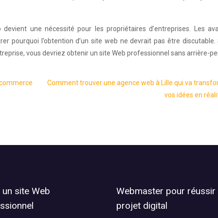
web devient une nécessité pour les propriétaires d’entreprises. Les a
 pourquoi l’obtention d’un site web ne devrait pas être discutable. 
treprise, vous devriez obtenir un site Web professionnel sans arrière-p
o-commerce
Comment trouver une agence web à Lille qui va transf
vos idées en réali
 un site Web
Webmaster pour réussir
ssionnel
projet digital