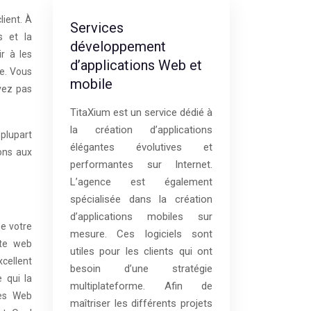
ient. À
Services
s et la
développement
r à les
d’applications Web et
te. Vous
mobile
vez pas
TitaXium est un service dédié à
la création d’applications
 plupart
élégantes évolutives et
ons aux
performantes sur Internet.
L’agence est également
spécialisée dans la création
d’applications mobiles sur
ue votre
mesure. Ces logiciels sont
ite web
utiles pour les clients qui ont
xcellent
besoin d’une stratégie
 qui la
multiplateforme. Afin de
tes Web
maîtriser les différents projets