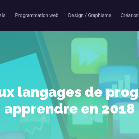
els
Programmation web
Design / Graphisme
Création
aux langages de pro
apprendre en 2018