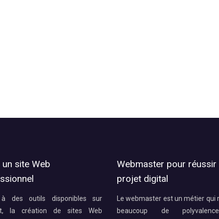
 un site Web
Webmaster pour réussir
ssionnel
projet digital
à des outils disponibles sur
Le webmaster est un métier qui 
et, la création de sites Web
beaucoup de polyvalenc