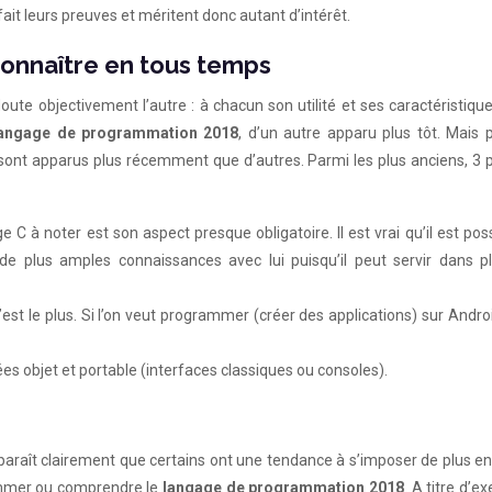
fait leurs preuves et méritent donc autant d’intérêt.
connaître en tous temps
ute objectivement l’autre : à chacun son utilité et ses caractéristiques
angage de programmation 2018
, d’un autre apparu plus tôt. Mais 
ns sont apparus plus récemment que d’autres. Parmi les plus anciens, 3
 C à noter est son aspect presque obligatoire. Il est vrai qu’il est pos
de plus amples connaissances avec lui puisqu’il peut servir dans pl
’est le plus. Si l’on veut programmer (créer des applications) sur Android
s objet et portable (interfaces classiques ou consoles).
pparaît clairement que certains ont une tendance à s’imposer de plus en
ammer ou comprendre le
langage de programmation 2018
. A titre d’e