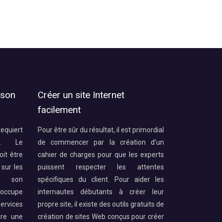
 son
Créer un site Internet
facilement
requiert
Pour être sûr du résultat, il est primordial
e. Le
de commencer par la création d’un
oit être
cahier de charges pour que les experts
 sur les
puissent respecter les attentes
e son
spécifiques du client. Pour aider les
’occupe
internautes débutants à créer leur
services
propre site, il existe des outils gratuits de
ure une
création de sites Web conçus pour créer