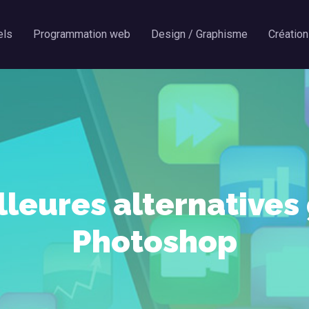
els
Programmation web
Design / Graphisme
Création
lleures alternatives 
Photoshop