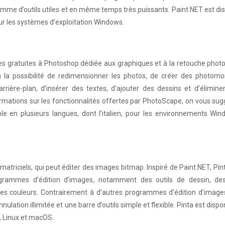
amme d’outils utiles et en même temps très puissants. Paint.NET est di
our les systèmes d’exploitation Windows.
es gratuites à Photoshop dédiée aux graphiques et à la retouche phot
a la possibilité de redimensionner les photos, de créer des photomo
’arrière-plan, d’insérer des textes, d’ajouter des dessins et d’éliminer
ormations sur les fonctionnalités offertes par PhotoScape, on vous su
ible en plusieurs langues, dont l’italien, pour les environnements Wi
 matriciels, qui peut éditer des images bitmap. Inspiré de Paint.NET, Pin
grammes d’édition d’images, notamment des outils de dessin, des 
 les couleurs. Contrairement à d’autres programmes d’édition d’image
lation illimitée et une barre d’outils simple et flexible. Pinta est dispo
, Linux et macOS.