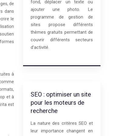
fond, déplacer un texte ou
ages, de
ajouter une photo. Le
ers dans
programme de gestion de
rire le
sites propose différents
lisation
thèmes gratuits permettant de
 soutien
couvrir différents secteurs
eformes
d’activité.
tuites à
nt comme
formats,
SEO : optimiser un site
op et à
pour les moteurs de
rita est
recherche
La nature des critères SEO et
leur importance changent en