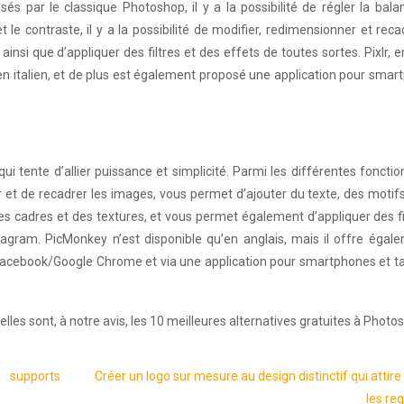
posés par le classique Photoshop, il y a la possibilité de régler la bal
 et le contraste, il y a la possibilité de modifier, redimensionner et reca
ainsi que d’appliquer des filtres et des effets de toutes sortes. Pixlr, e
 en italien, et de plus est également proposé une application pour sma
i tente d’allier puissance et simplicité. Parmi les différentes fonctio
 et de recadrer les images, vous permet d’ajouter du texte, des motif
s cadres et des textures, et vous permet également d’appliquer des fi
tagram. PicMonkey n’est disponible qu’en anglais, mais il offre égal
tion Facebook/Google Chrome et via une application pour smartphones et t
lles sont, à notre avis, les 10 meilleures alternatives gratuites à Photo
 supports
Créer un logo sur mesure au design distinctif qui attire
les re