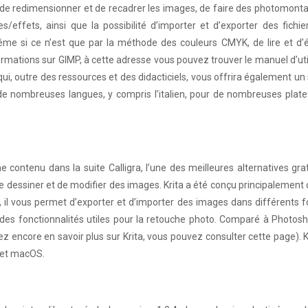
lité de redimensionner et de recadrer les images, de faire des photomont
es/effets, ainsi que la possibilité d’importer et d’exporter des fichi
me si ce n’est que par la méthode des couleurs CMYK, de lire et d’éc
rmations sur GIMP, à cette adresse vous pouvez trouver le manuel d’uti
i, outre des ressources et des didacticiels, vous offrira également un
 de nombreuses langues, y compris l’italien, pour de nombreuses plat
contenu dans la suite Calligra, l’une des meilleures alternatives gra
de dessiner et de modifier des images. Krita a été conçu principaleme
, il vous permet d’exporter et d’importer des images dans différents 
des fonctionnalités utiles pour la retouche photo. Comparé à Photosh
z encore en savoir plus sur Krita, vous pouvez consulter cette page). K
x et macOS.