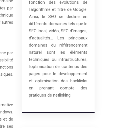
domaine
fonction des évolutions de
tes par
l’algorithme et filtre de Google.
echnique
Ainsi, le SEO se décline en
d’autres
différents domaines tels que le
SEO local, vidéo, SEO d’images,
d’actualités… Les principaux
domaines du référencement
naturel sont les éléments
nne par
techniques ou infrastructures,
sibilité
l’optimisation de contenus des
onctions
pages pour le développement
asiques.
et optimisation des backlinks
en prenant compte des
pratiques de netlinking.
ernative
indows.
e et de
ndre ses