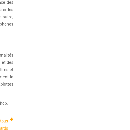
ance des
drer les
n outre,
rtphones
nnalités
s et des
ltres et
ement la
ablettes
shop.
 tous
gards