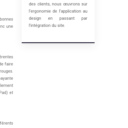
des clients, nous œuvrons sur
l’ergonomie de l’application au
design en passant par
 bonnes
l’intégration du site.
onc une
érentes
de faire
 rouges.
 payante
alement
Pad) et
fférents