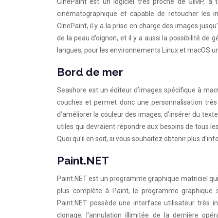
CinePaint est un logiciel très proche de GIMP, à t
cinématographique et capable de retoucher les im
CinePaint, il y a la prise en charge des images jusqu’à
de la peau d’oignon, et il y a aussi la possibilité de
langues, pour les environnements Linux et macOS u
Bord de mer
Seashore est un éditeur d’images spécifique à mac
couches et permet donc une personnalisation très pr
d’améliorer la couleur des images, d’insérer du texte
utiles qui devraient répondre aux besoins de tous l
Quoi qu’il en soit, si vous souhaitez obtenir plus d’
Paint.NET
Paint.NET est un programme graphique matriciel qui 
plus complète à Paint, le programme graphique s
Paint.NET possède une interface utilisateur très 
clonage, l’annulation illimitée de la dernière opé