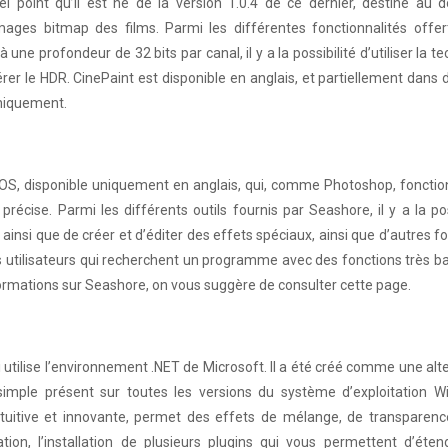
el point qu’il est né de la version 1.0.4 de ce dernier, destiné au 
ages bitmap des films. Parmi les différentes fonctionnalités offer
 une profondeur de 32 bits par canal, il y a la possibilité d’utiliser la t
 gérer le HDR. CinePaint est disponible en anglais, et partiellement dans 
niquement.
OS, disponible uniquement en anglais, qui, comme Photoshop, fonctio
écise. Parmi les différents outils fournis par Seashore, il y a la pos
 ainsi que de créer et d’éditer des effets spéciaux, ainsi que d’autres f
es utilisateurs qui recherchent un programme avec des fonctions très b
informations sur Seashore, on vous suggère de consulter cette page.
utilise l’environnement .NET de Microsoft. Il a été créé comme une alt
imple présent sur toutes les versions du système d’exploitation W
intuitive et innovante, permet des effets de mélange, de transparenc
ration, l’installation de plusieurs plugins qui vous permettent d’éte