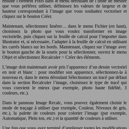
ensuite l’élément Pixel dans le menu déroulant de l’unité de mesure
que vous préférez utiliser, définissez les valeurs de largeur et de
hauteur correspondant à l’image que vous souhaitez vectoriser et
cliquez sur le bouton Créer.
Maintenant, sélectionnez Insérer… dans le menu Fichier (en haut),
choisissez la photo que vous voulez transformer en image
vectorielle, puis cliquez sur la feuille de calcul pour l’importer dans
Illustrator et, si nécessaire, l’adapter à la feuille de calcul en utilisant
les carrés blancs sur les bords. Maintenant, cliquez sur l’image avec
le bouton gauche de la souris pour la sélectionner, ouvrez le menu
Objet et sélectionnez Recalculer > Créer des éléments.
L’image doit maintenant avoir pris l’apparence d’un dessin vectoriel
en noir et blanc : pour modifier son apparence, sélectionnez-la à
nouveau et, dans le menu déroulant Sélectionnez un tracé par défaut
dans la section Recalculer l’image, choisissez le type de tracé qui
vous convient le mieux (par exemple, photo haute fidélité, 3
couleurs, etc.).
Dans le panneau Image Recalc, vous pouvez également choisir le
mode de traçage à utiliser (par exemple, Couleur, Niveaux de gris,
etc.), la palette de couleurs pour colorier l’image (par exemple,
Automatique, Plein ton, etc.) et la quantité de couleurs à utiliser.
Une fois que vous avez terminé d’appliquer toutes les modifications