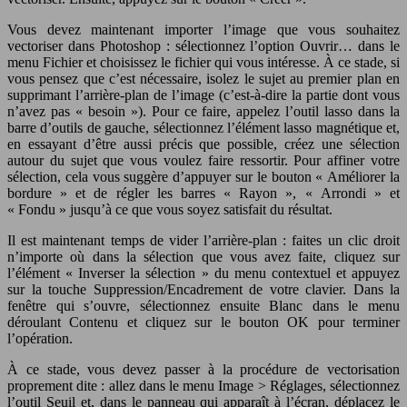
Vous devez maintenant importer l’image que vous souhaitez
vectoriser dans Photoshop : sélectionnez l’option Ouvrir… dans le
menu Fichier et choisissez le fichier qui vous intéresse. À ce stade, si
vous pensez que c’est nécessaire, isolez le sujet au premier plan en
supprimant l’arrière-plan de l’image (c’est-à-dire la partie dont vous
n’avez pas « besoin »). Pour ce faire, appelez l’outil lasso dans la
barre d’outils de gauche, sélectionnez l’élément lasso magnétique et,
en essayant d’être aussi précis que possible, créez une sélection
autour du sujet que vous voulez faire ressortir. Pour affiner votre
sélection, cela vous suggère d’appuyer sur le bouton « Améliorer la
bordure » et de régler les barres « Rayon », « Arrondi » et
« Fondu » jusqu’à ce que vous soyez satisfait du résultat.
Il est maintenant temps de vider l’arrière-plan : faites un clic droit
n’importe où dans la sélection que vous avez faite, cliquez sur
l’élément « Inverser la sélection » du menu contextuel et appuyez
sur la touche Suppression/Encadrement de votre clavier. Dans la
fenêtre qui s’ouvre, sélectionnez ensuite Blanc dans le menu
déroulant Contenu et cliquez sur le bouton OK pour terminer
l’opération.
À ce stade, vous devez passer à la procédure de vectorisation
proprement dite : allez dans le menu Image > Réglages, sélectionnez
l’outil Seuil et, dans le panneau qui apparaît à l’écran, déplacez le