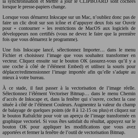
la synchronisation et Mettre à jour le CLIPBOARD sont cochées
lorsque le presse-papiers change.
Lorsque vous démarrez Inkscape sur un Mac, n’oubliez donc pas de
faire un clic droit sur son icône et d’appuyer deux fois sur Ouvrir
pour « contourner » les restrictions de MacOS aux logiciels de
développeurs non certifiés (vous ne devez le faire que la première
fois que vous démarrez le programme).
Une fois Inkscape lancé, sélectionnez Importer… dans le menu
Fichier et choisissez l’image que vous souhaitez transformer en
vecteur. Cliquez ensuite sur le bouton OK (assurez-vous qu’il y a
une coche à côté de l’élément Embed) et utilisez la souris pour
déplacer/redimensionner l’image importée afin qu’elle s’adapte au
mieux à votre bureau.
À ce stade, il faut passer à la vectorisation de l’image réelle.
Sélectionnez l’élément Vectoriser Bitmap… dans le menu Chemin
d’accès de Inkscape et, dans la fenêtre qui s’ouvre, cochez la case
située à côté de l’élément Couleurs. Augmentez la valeur du champ
de balayage de quelques points (de 8 à 12-15 ou plus) et cliquez sur
le bouton Rafraîchir pour voir un aperçu de l’image transformée en
graphique vectoriel. Si vous êtes satisfait du résultat, appuyez sur le
bouton OK pour appliquer les modifications que vous avez
apportées et fermer la fenêtre de l’outil de vectorisation Bitmap.