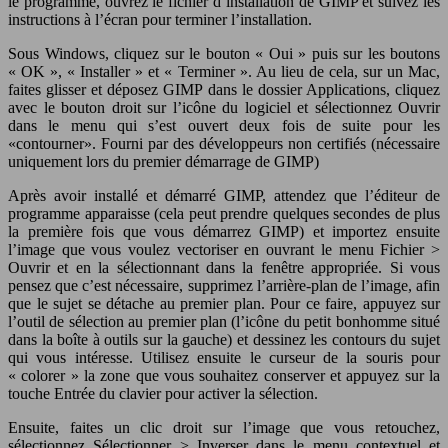
le programme, ouvrez le fichier d’installation de GIMP et suivez les
instructions à l’écran pour terminer l’installation.
Sous Windows, cliquez sur le bouton « Oui » puis sur les boutons
« OK », « Installer » et « Terminer ». Au lieu de cela, sur un Mac,
faites glisser et déposez GIMP dans le dossier Applications, cliquez
avec le bouton droit sur l’icône du logiciel et sélectionnez Ouvrir
dans le menu qui s’est ouvert deux fois de suite pour les
«contourner». Fourni par des développeurs non certifiés (nécessaire
uniquement lors du premier démarrage de GIMP)
Après avoir installé et démarré GIMP, attendez que l’éditeur de
programme apparaisse (cela peut prendre quelques secondes de plus
la première fois que vous démarrez GIMP) et importez ensuite
l’image que vous voulez vectoriser en ouvrant le menu Fichier >
Ouvrir et en la sélectionnant dans la fenêtre appropriée. Si vous
pensez que c’est nécessaire, supprimez l’arrière-plan de l’image, afin
que le sujet se détache au premier plan. Pour ce faire, appuyez sur
l’outil de sélection au premier plan (l’icône du petit bonhomme situé
dans la boîte à outils sur la gauche) et dessinez les contours du sujet
qui vous intéresse. Utilisez ensuite le curseur de la souris pour
« colorer » la zone que vous souhaitez conserver et appuyez sur la
touche Entrée du clavier pour activer la sélection.
Ensuite, faites un clic droit sur l’image que vous retouchez,
sélectionnez Sélectionner > Inverser dans le menu contextuel et