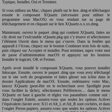
Typique, Installer, Oui et Terminer.
Si vous utilisez un Mac, cliquez plutôt sur le lien .dmg et téléchargez
ensuite le composant XQuartz (nécessaire pour utiliser le
programme sous MacOS) en vous rendant sur sa page de
téléchargement et en cliquant sur le lien XQuartz-x.x.xx.dmg.
Maintenant, ouvrez le paquet .dmg qui contient XQuartz, faites un
clic droit sur l’exécutable xQuartz.pkg qui s’y trouve et sélectionnez
l’élément Ouvrir dans le menu qui s’ouvre. Dans la fenêtre qui
apparaît à l’écran, cliquez sur le bouton Continuer trois fois de suite,
puis cliquez sur Accepter et installer. Pour terminer, tapez votre mot
de passe d’administration macOS et appuyez sur les boutons
Installer le logiciel, OK et Fermer.
Après avoir installé le composant XQuartz, vous pouvez installer
Inkscape. Ensuite, ouvrez le paquet .dmg que vous avez téléchargé
sur le site web du programme et faites glisser son icône dans le
dossier Applications de macOS. Ensuite, redémarrez votre Mac,
lancez XQuartz (peut-être en le recherchant avec Spotlight pour
vous faciliter la tâche), sélectionnez Préférences… dans le menu
XQuartz en haut à gauche et réglez vos paramètres comme suit :
dans l’onglet Entrée, assurez-vous que seules les options Activer
l’équivalent clavier avec X11 et Alt_L et Alt_R sont cochées, et dans
l’onglet Presse-papiers, assurez-vous que seules les options Activer