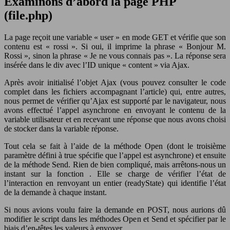
Examinons d’abord la page PHP
(file.php)
La page reçoit une variable « user » en mode GET et vérifie que son
contenu est « rossi ». Si oui, il imprime la phrase « Bonjour M.
Rossi », sinon la phrase « Je ne vous connais pas ». La réponse sera
insérée dans le div avec l’ID unique « content » via Ajax.
Après avoir initialisé l’objet Ajax (vous pouvez consulter le code
complet dans les fichiers accompagnant l’article) qui, entre autres,
nous permet de vérifier qu’Ajax est supporté par le navigateur, nous
avons effectué l’appel asynchrone en envoyant le contenu de la
variable utilisateur et en recevant une réponse que nous avons choisi
de stocker dans la variable réponse.
Tout cela se fait à l’aide de la méthode Open (dont le troisième
paramètre défini à true spécifie que l’appel est asynchrone) et ensuite
de la méthode Send. Rien de bien compliqué, mais arrêtons-nous un
instant sur la fonction . Elle se charge de vérifier l’état de
l’interaction en renvoyant un entier (readyState) qui identifie l’état
de la demande à chaque instant.
Si nous avions voulu faire la demande en POST, nous aurions dû
modifier le script dans les méthodes Open et Send et spécifier par le
biais d’en-têtes les valeurs à envoyer.